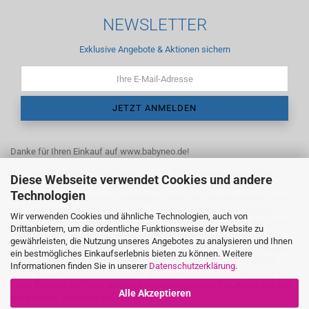
NEWSLETTER
Exklusive Angebote & Aktionen sichern
Danke für Ihren Einkauf auf www.babyneo.de!
Seit über 20 Jahren gibt es diesen Online Shop www.babyneo.de Wir
Diese Webseite verwendet Cookies und andere
liefern Babynahrung der Hersteller Aptamil, Hipp und Humana ,
Technologien
Babywindeln von Pampers und Pflegezubehör von Penaten Weleda und
Sebamed. Tausende von Endverbraucher, Kinderkrippen und soziale
Wir verwenden Cookies und ähnliche Technologien, auch von
Einrichtungen nutzten bisher unseren Lieferservice. Die Ware, die Sie im
Drittanbietern, um die ordentliche Funktionsweise der Website zu
Shop sehen, haben wir in der Regel ab Lager lieferbar. Waren, die nicht
gewährleisten, die Nutzung unseres Angebotes zu analysieren und Ihnen
lieferbar sind werden kurzfristig aus dem Sortiment genommen. Zögern
ein bestmögliches Einkaufserlebnis bieten zu können. Weitere
Sie nicht uns anzurufen, falls ein Produkt nicht im Shop erhältlich ist.
Informationen finden Sie in unserer
Datenschutzerklärung
.
Unser ausgewähltes Sortiment der großen Hersteller ist in der Regel ab
Lager lieferbar. Aufträge werden zuverlässig mit dem DHL Kurier Service
Alle Akzeptieren
ausgeliefert. Danke für Ihr Vertrauen.