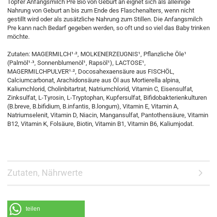
Töpfer Anfangsmilch Pre Bio von Geburt an eignet sich als alleinige
Nahrung von Geburt an bis zum Ende des Flaschenalters, wenn nicht
gestillt wird oder als zusätzliche Nahrung zum Stillen. Die Anfangsmilch
Pre kann nach Bedarf gegeben werden, so oft und so viel das Baby trinken
möchte.
Zutaten: MAGERMILCH¹·², MOLKENERZEUGNIS¹, Pflanzliche Öle¹
(Palmöl¹·³, Sonnenblumenöl¹, Rapsöl¹), LACTOSE¹,
MAGERMILCHPULVER¹·², Docosahexaensäure aus FISCHÖL,
Calciumcarbonat, Arachidonsäure aus Öl aus Mortierella alpina,
Kaliumchlorid, Cholinbitartrat, Natriumchlorid, Vitamin C, Eisensulfat,
Zinksulfat, L-Tyrosin, L-Tryptophan, Kupfersulfat, Bifidobakterienkulturen
(B.breve, B.bifidium, B.infantis, B.longum), Vitamin E, Vitamin A,
Natriumselenit, Vitamin D, Niacin, Mangansulfat, Pantothensäure, Vitamin
B12, Vitamin K, Folsäure, Biotin, Vitamin B1, Vitamin B6, Kaliumjodat.
Zutaten, Nährwerte
teilen