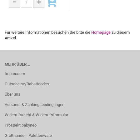
Für weitere Informationen besuchen Sie bitte die
Homepage
zu diesem
Artikel.
MEHR ÜBER...
Impressum
Gutscheine/Rabattcodes
Über uns
Versand- & Zahlungsbedingungen
Widerrufsrecht & Widerrufsformular
Prospekt babyneo
Großhandel - Palettenware