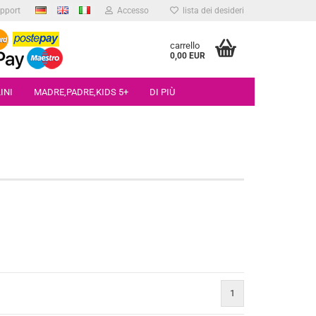
pport
Accesso
lista dei desideri
carrello
0,00 EUR
INI
MADRE,PADRE,KIDS 5+
DI PIÙ
nuovo account
cato la password?
1