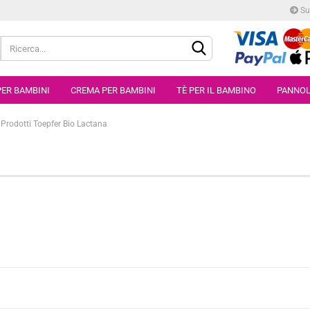
Su
PER BAMBINI
CREMA PER BAMBINI
TÈ PER IL BAMBINO
PANNOL
Prodotti Toepfer Bio Lactana
Creare un 
Ha dimenti