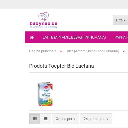
Tutti
LATTE (APTAMIL,BEBA,HIPP,HUMANA)
PAPPA 
»
»
Pagina principale
Latte (Aptamil,Beba,Hipp,Humana)
Prodotti Toepfer Bio Lactana
Ordina per
24 per pagina