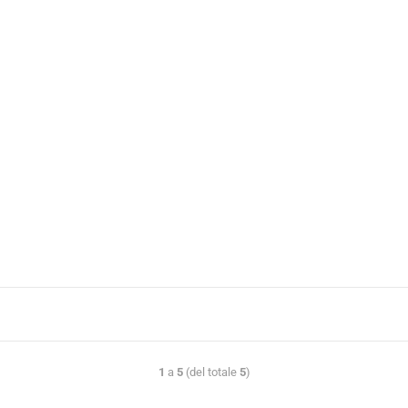
1
a
5
(del totale
5
)