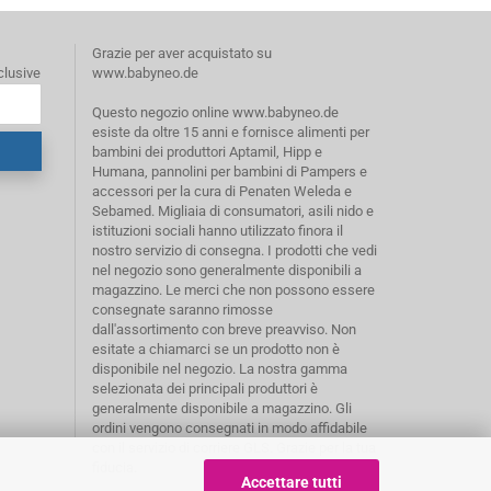
Grazie per aver acquistato su
clusive
www.babyneo.de
Questo negozio online www.babyneo.de
esiste da oltre 15 anni e fornisce alimenti per
bambini dei produttori Aptamil, Hipp e
Humana, pannolini per bambini di Pampers e
accessori per la cura di Penaten Weleda e
Sebamed. Migliaia di consumatori, asili nido e
istituzioni sociali hanno utilizzato finora il
nostro servizio di consegna. I prodotti che vedi
nel negozio sono generalmente disponibili a
magazzino. Le merci che non possono essere
consegnate saranno rimosse
dall'assortimento con breve preavviso. Non
esitate a chiamarci se un prodotto non è
disponibile nel negozio. La nostra gamma
selezionata dei principali produttori è
generalmente disponibile a magazzino. Gli
ordini vengono consegnati in modo affidabile
con il servizio di corriere GLS. Grazie per la tua
fiducia.
Accettare tutti